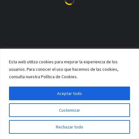
CONTACTO
Si quieres ponerte en contacto con nuestro Club, puedes pinchar en
la sección de contacto o:
ESCRÍBENOS UN MAIL A
INFO@NOVOBASKETVIGO.COM
Esta web utiliza cookies para mejorar la experiencia de los
LLÁMANOS AL
usuarios. Para conocer el uso que hacemos de las cookies,
670 88 44 11
consulta nuestra Política de Cookies.
FACEBOOK
TWITTER
Aceptar todo
Customizar
NOTICIAS DESTACADAS
Rechazar todo
ACTUALIDAD
AVISO IMPORTANTE