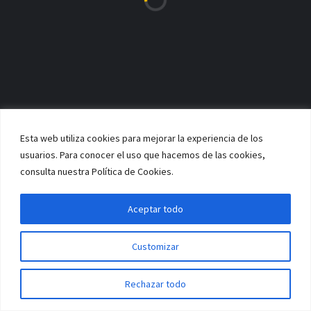
CONTACTO
Si quieres ponerte en contacto con nuestro Club, puedes pinchar en
la sección de contacto o:
ESCRÍBENOS UN MAIL A
INFO@NOVOBASKETVIGO.COM
Esta web utiliza cookies para mejorar la experiencia de los
LLÁMANOS AL
usuarios. Para conocer el uso que hacemos de las cookies,
670 88 44 11
consulta nuestra Política de Cookies.
FACEBOOK
TWITTER
Aceptar todo
Customizar
NOTICIAS DESTACADAS
Rechazar todo
ACTUALIDAD
AVISO IMPORTANTE