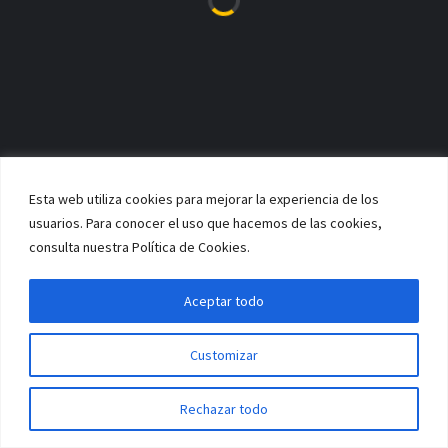
Será
Pedro Fernández
, entrenador superior de baloncesto, el
encargado del equipo Senior en la temporada 22/23.
Esta web utiliza cookies para mejorar la experiencia de los
usuarios. Para conocer el uso que hacemos de las cookies,
consulta nuestra Política de Cookies.
Aceptar todo
Customizar
¡Nos espera una temporada exigente y llena de retos!
Rechazar todo