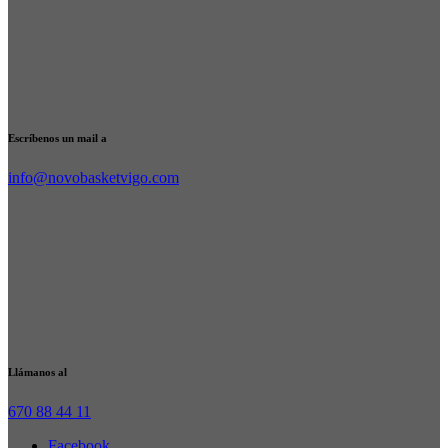
Escríbenos un mail a
info@novobasketvigo.com
Llámanos al
670 88 44 11
Facebook